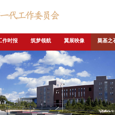
工作时报
筑梦领航
翼展映像
奠基之