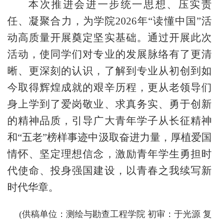
本次推进会进一步统一思想、压实责
任、凝聚合力，为
学
院
2026
年
“读懂中国”活
动高质量开展奠定坚实基础。通过开展此次
活动，
使
同学们对专业的发展脉络有了更清
晰、更深刻的认识，了解到专业从初创到如
今取得辉煌成就的艰辛历程，更从老领导们
身上学到了爱岗敬业、求真务实、勇于创新
的精神品质
，
引导广大青年学子从长征精神
和
“五老”榜样事迹中汲取奋进力量，厚植爱国
情怀、坚定理想信念，激励青年学生勇担时
代使命、投身强国建设，以青春之我续写新
时代华章。
(
供稿单位：
测绘与勘查工程学院
初审：于光源 复